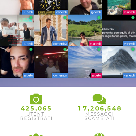
lunedì
venerdì
giovedì
martedì
lunedì
domenica
martedì
venerdì
sabato
domenica
sabato
venerdì
,
,
,
4
2
5
0
6
5
1
7
2
0
6
5
4
8
UTENTI
MESSAGGI
REGISTRATI
SCAMBIATI