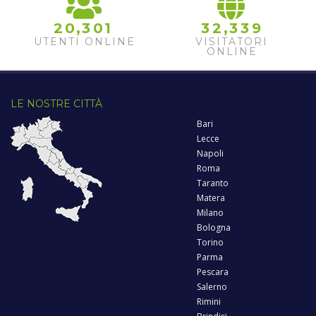
,
,
2
0
3
0
1
3
2
3
3
9
UTENTI ONLINE
VISITATORI
ONLINE
LE NOSTRE CITTÀ
Bari
Lecce
Napoli
Roma
Taranto
Matera
Milano
Bologna
Torino
Parma
Pescara
Salerno
Rimini