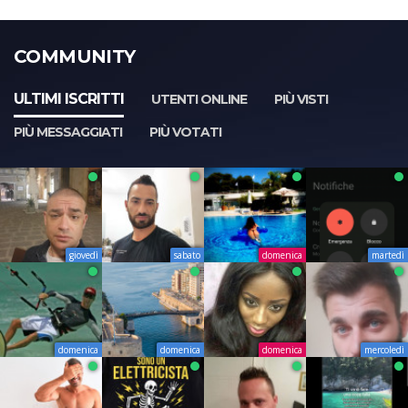
COMMUNITY
ULTIMI ISCRITTI
UTENTI ONLINE
PIÙ VISTI
PIÙ MESSAGGIATI
PIÙ VOTATI
giovedì
sabato
domenica
martedì
domenica
domenica
domenica
mercoledì