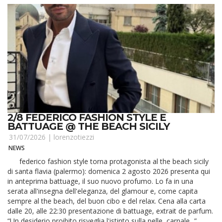
2/8 FEDERICO FASHION STYLE E
BATTUAGE @ THE BEACH SICILY
31/07/2026 |
lorenzotiezzi
NEWS
federico fashion style torna protagonista al the beach sicily
di santa flavia (palermo): domenica 2 agosto 2026 presenta qui
in anteprima battuage, il suo nuovo profumo. Lo fa in una
serata all'insegna dell'eleganza, del glamour e, come capita
sempre al the beach, del buon cibo e del relax. Cena alla carta
dalle 20, alle 22:30 presentazione di battuage, extrait de parfum.
“Un desiderio proibito risveglia l'istinto sulla pelle, carnale...”.