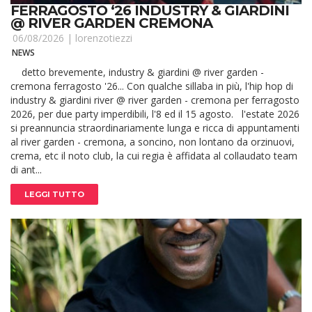
FERRAGOSTO ‘26 INDUSTRY & GIARDINI
@ RIVER GARDEN CREMONA
06/08/2026 |
lorenzotiezzi
NEWS
detto brevemente, industry & giardini @ river garden -
cremona ferragosto '26... Con qualche sillaba in più, l'hip hop di
industry & giardini river @ river garden - cremona per ferragosto
2026, per due party imperdibili, l'8 ed il 15 agosto. l'estate 2026
si preannuncia straordinariamente lunga e ricca di appuntamenti
al river garden - cremona, a soncino, non lontano da orzinuovi,
crema, etc il noto club, la cui regia è affidata al collaudato team
di ant...
LEGGI TUTTO