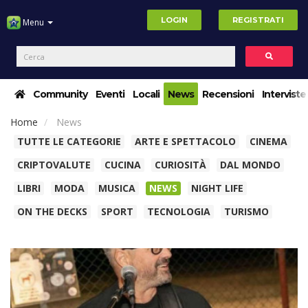
LOGIN
REGISTRATI
Menu
Community
Eventi
Locali
News
Recensioni
Interviste
Home
News
TUTTE LE CATEGORIE
ARTE E SPETTACOLO
CINEMA
CRIPTOVALUTE
CUCINA
CURIOSITÀ
DAL MONDO
LIBRI
MODA
MUSICA
NEWS
NIGHT LIFE
ON THE DECKS
SPORT
TECNOLOGIA
TURISMO