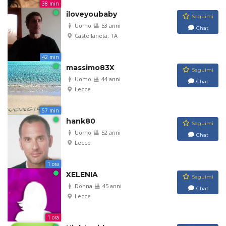
38 min
iloveyoubaby
Seguimi
Uomo
53 anni
Chat
Castellaneta, TA
42 min
massimo83X
Seguimi
Uomo
44 anni
Chat
Lecce
57 min
hank80
Seguimi
Uomo
52 anni
Chat
Lecce
1 ora
XELENIA
Seguimi
Donna
45 anni
Chat
Lecce
1 ora