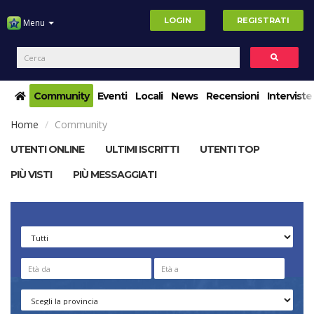
LOGIN
REGISTRATI
Menu
Community
Eventi
Locali
News
Recensioni
Interviste
Home
Community
UTENTI ONLINE
ULTIMI ISCRITTI
UTENTI TOP
PIÙ VISTI
PIÙ MESSAGGIATI