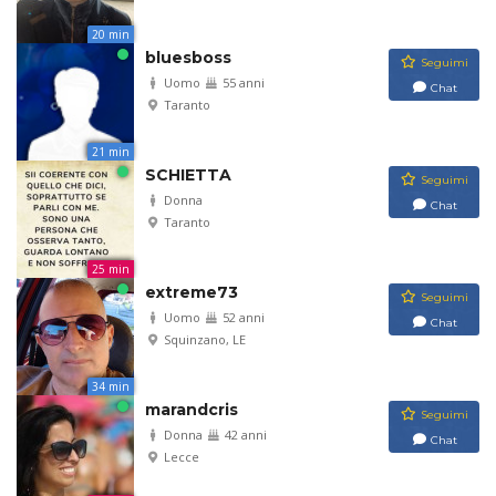
20 min
bluesboss
Seguimi
Uomo
55 anni
Chat
Taranto
21 min
SCHIETTA
Seguimi
Donna
Chat
Taranto
25 min
extreme73
Seguimi
Uomo
52 anni
Chat
Squinzano, LE
34 min
marandcris
Seguimi
Donna
42 anni
Chat
Lecce