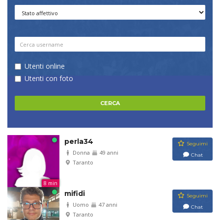
Utenti online
Utenti con foto
perla34
Seguimi
Donna
49 anni
Chat
Taranto
8 min
mifidi
Seguimi
Uomo
47 anni
Chat
Taranto