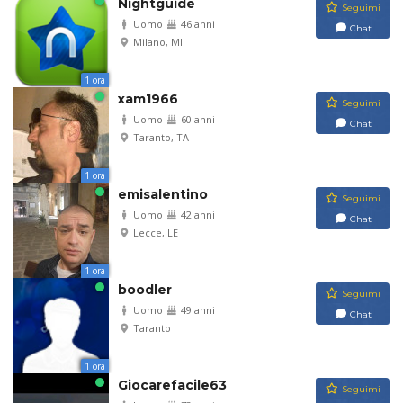
Nightguide
Seguimi
Uomo
46 anni
Chat
Milano, MI
1 ora
xam1966
Seguimi
Uomo
60 anni
Chat
Taranto, TA
1 ora
emisalentino
Seguimi
Uomo
42 anni
Chat
Lecce, LE
1 ora
boodler
Seguimi
Uomo
49 anni
Chat
Taranto
1 ora
Giocarefacile63
Seguimi