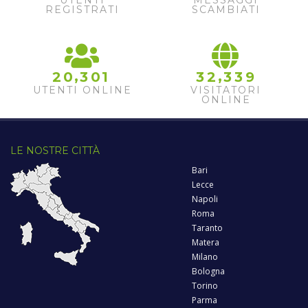
REGISTRATI
SCAMBIATI
,
,
2
0
3
0
1
3
2
3
3
9
UTENTI ONLINE
VISITATORI
ONLINE
LE NOSTRE CITTÀ
Bari
Lecce
Napoli
Roma
Taranto
Matera
Milano
Bologna
Torino
Parma