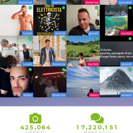
domenica
domenica
domenica
mercoledì
lunedì
venerdì
giovedì
martedì
lunedì
domenica
martedì
venerdì
sabato
domenica
sabato
venerdì
,
,
,
4
2
5
0
6
4
1
7
2
2
0
1
5
1
UTENTI
MESSAGGI