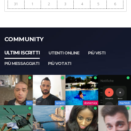
31
1
2
3
4
5
6
COMMUNITY
ULTIMI ISCRITTI
UTENTI ONLINE
PIÙ VISTI
PIÙ MESSAGGIATI
PIÙ VOTATI
Ieri
sabato
domenica
martedì