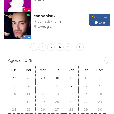
2 ore
cannabis82
Seguimi
Uomo
44 anni
Chat
Grottaglie, TA
2 ore
...
1
2
3
4
5
Agosto 2026
Lun
Mar
Mer
Gio
Ven
Sab
Dom
27
28
29
30
31
1
2
3
4
5
6
7
8
9
10
11
12
13
14
15
16
17
18
19
20
21
22
23
24
25
26
27
28
29
30