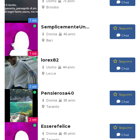
Uomo
73 anni
Chat
Brindisi
1 ora
SemplicementeUn...
Seguimi
Donna
46 anni
Chat
Bari
1 ora
lorex82
Seguimi
Uomo
44 anni
Chat
Lecce
2 ore
Pensierosa40
Seguimi
Donna
38 anni
Chat
Taranto
2 ore
Esserefelice
Seguimi
Donna
40 anni
Chat
Taranto