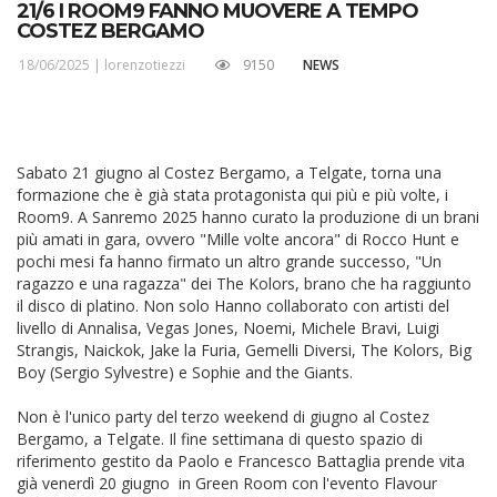
21/6 I ROOM9 FANNO MUOVERE A TEMPO
COSTEZ BERGAMO
18/06/2025 |
lorenzotiezzi
9150
NEWS
Sabato 21 giugno al Costez Bergamo, a Telgate, torna una
formazione che è già stata protagonista qui più e più volte, i
Room9. A Sanremo 2025 hanno curato la produzione di un brani
più amati in gara, ovvero "Mille volte ancora" di Rocco Hunt e
pochi mesi fa hanno firmato un altro grande successo, "Un
ragazzo e una ragazza" dei The Kolors, brano che ha raggiunto
il disco di platino. Non solo Hanno collaborato con artisti del
livello di Annalisa, Vegas Jones, Noemi, Michele Bravi, Luigi
Strangis, Naickok, Jake la Furia, Gemelli Diversi, The Kolors, Big
Boy (Sergio Sylvestre) e Sophie and the Giants.
Non è l'unico party del terzo weekend di giugno al Costez
Bergamo, a Telgate. Il fine settimana di questo spazio di
riferimento gestito da Paolo e Francesco Battaglia prende vita
già venerdì 20 giugno in Green Room con l'evento Flavour