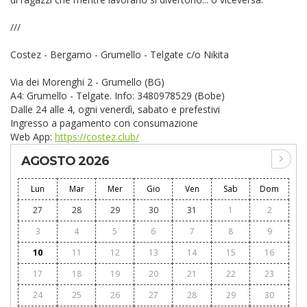
///
Costez - Bergamo - Grumello - Telgate c/o Nikita
Via dei Morenghi 2 - Grumello (BG)
A4: Grumello - Telgate. Info: 3480978529 (Bobe)
Dalle 24 alle 4, ogni venerdì, sabato e prefestivi
Ingresso a pagamento con consumazione
Web App:
https://costez.club/
AGOSTO 2026
Lun
Mar
Mer
Gio
Ven
Sab
Dom
27
28
29
30
31
1
2
3
4
5
6
7
8
9
10
11
12
13
14
15
16
17
18
19
20
21
22
23
24
25
26
27
28
29
30