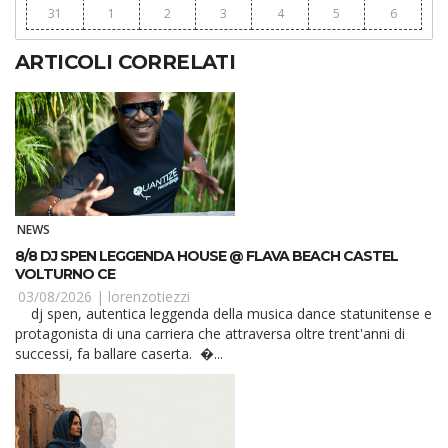
31
1
2
3
4
5
6
ARTICOLI CORRELATI
NEWS
8/8 DJ SPEN LEGGENDA HOUSE @ FLAVA BEACH CASTEL
VOLTURNO CE
03/08/2026 |
lorenzotiezzi
dj spen, autentica leggenda della musica dance statunitense e
protagonista di una carriera che attraversa oltre trent'anni di
successi, fa ballare caserta. �...