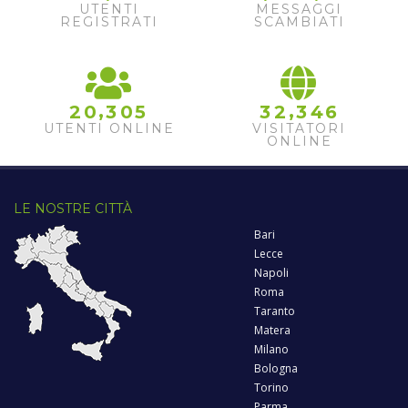
2
UTENTI
MESSAGGI
REGISTRATI
SCAMBIATI
,
,
2
0
3
0
5
3
2
3
4
6
UTENTI ONLINE
VISITATORI
ONLINE
LE NOSTRE CITTÀ
Bari
Lecce
Napoli
Roma
Taranto
Matera
Milano
Bologna
Torino
Parma