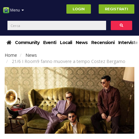
LOGIN
REGISTRATI
Menu
Community
Eventi
Locali
News
Recensioni
Interviste
Home
News
21/6 I Room9 fanno muovere a tempo Costez Bergamo