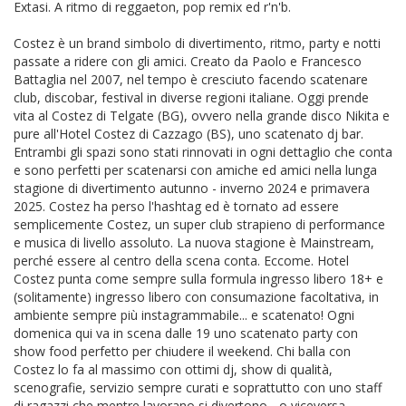
Extasi. A ritmo di reggaeton, pop remix ed r'n'b.
Costez è un brand simbolo di divertimento, ritmo, party e notti
passate a ridere con gli amici. Creato da Paolo e Francesco
Battaglia nel 2007, nel tempo è cresciuto facendo scatenare
club, discobar, festival in diverse regioni italiane. Oggi prende
vita al Costez di Telgate (BG), ovvero nella grande disco Nikita e
pure all'Hotel Costez di Cazzago (BS), uno scatenato dj bar.
Entrambi gli spazi sono stati rinnovati in ogni dettaglio che conta
e sono perfetti per scatenarsi con amiche ed amici nella lunga
stagione di divertimento autunno - inverno 2024 e primavera
2025. Costez ha perso l'hashtag ed è tornato ad essere
semplicemente Costez, un super club strapieno di performance
e musica di livello assoluto. La nuova stagione è Mainstream,
perché essere al centro della scena conta. Eccome. Hotel
Costez punta come sempre sulla formula ingresso libero 18+ e
(solitamente) ingresso libero con consumazione facoltativa, in
ambiente sempre più instagrammabile... e scatenato! Ogni
domenica qui va in scena dalle 19 uno scatenato party con
show food perfetto per chiudere il weekend. Chi balla con
Costez lo fa al massimo con ottimi dj, show di qualità,
scenografie, servizio sempre curati e soprattutto con uno staff
di ragazzi che mentre lavorano si divertono... o viceversa.