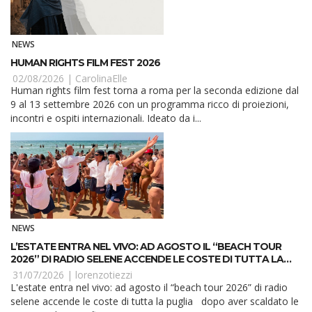
NEWS
HUMAN RIGHTS FILM FEST 2026
02/08/2026 |
CarolinaElle
Human rights film fest torna a roma per la seconda edizione dal
9 al 13 settembre 2026 con un programma ricco di proiezioni,
incontri e ospiti internazionali. Ideato da i...
NEWS
L’ESTATE ENTRA NEL VIVO: AD AGOSTO IL “BEACH TOUR
2026” DI RADIO SELENE ACCENDE LE COSTE DI TUTTA LA
PUGLIA
31/07/2026 |
lorenzotiezzi
L'estate entra nel vivo: ad agosto il “beach tour 2026” di radio
selene accende le coste di tutta la puglia dopo aver scaldato le