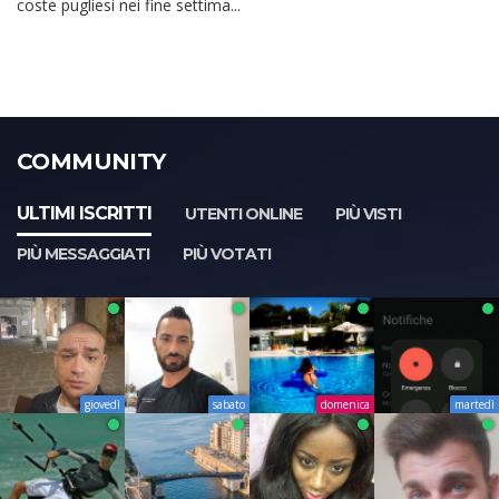
coste pugliesi nei fine settima...
COMMUNITY
ULTIMI ISCRITTI
UTENTI ONLINE
PIÙ VISTI
PIÙ MESSAGGIATI
PIÙ VOTATI
giovedì
sabato
domenica
martedì