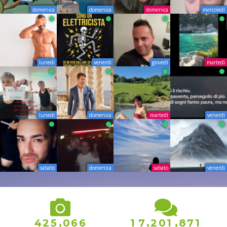
domenica
domenica
domenica
mercoledì
lunedì
venerdì
giovedì
martedì
lunedì
domenica
martedì
venerdì
sabato
domenica
sabato
venerdì
1
,
,
,
4
2
5
0
6
6
1
7
2
0
1
8
7